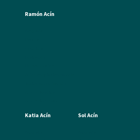
Ramón Acín
Biografía
Pintura
Escultura
Ilustración
Humor Gráfico
Artículos y textos de Acín
Textos sobre Ramón
Álbum de fotos
Álbum de Obras
Katia Acín
Sol Acín
Biografía
Biografía