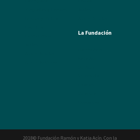
Calcografía
Poesía
Xilografías y Linóleos
Textos
Dibujos y Pintura
Álbum de fotos
Escultura
La Fundación
Exposiciones
Textos
Ramón Acín
Álbum de fotos
Katia Acín
Álbum de Obras
Sol Acín
Multimedia
Enlaces
Colabora
Descargas
2018© Fundación Ramón y Katia Acín. Con la