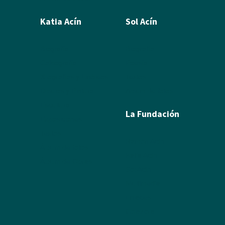
Katia Acín
Sol Acín
Biografía
Biografía
Calcografía
Poesía
Xilografías y Linóleos
Textos
Dibujos y Pintura
Álbum de fotos
Escultura
La Fundación
Exposiciones
Textos
Ramón Acín
Álbum de fotos
Katia Acín
Álbum de Obras
Sol Acín
Multimedia
Enlaces
Colabora