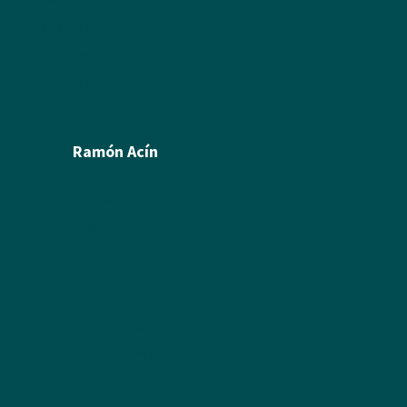
Aviso legal
Política de cookies
Créditos
Política de privacidad
Ramón Acín
Biografía
Pintura
Escultura
Ilustración
Humor Gráfico
Artículos y textos de Acín
Textos sobre Ramón
Álbum de fotos
Álbum de Obras