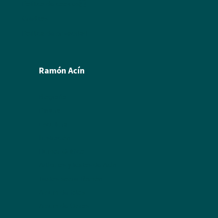
Política de cookies
Créditos
Política de privacidad
Ramón Acín
Biografía
Pintura
Escultura
Ilustración
Humor Gráfico
Artículos y textos de Acín
Textos sobre Ramón
Álbum de fotos
Álbum de Obras