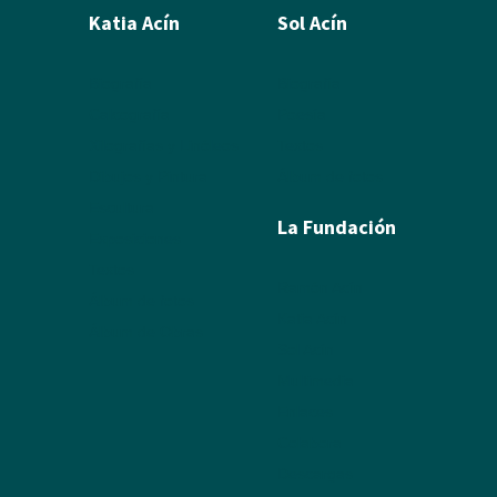
Katia Acín
Sol Acín
Biografía
Biografía
Calcografía
Poesía
Xilografías y Linóleos
Textos
Dibujos y Pintura
Álbum de fotos
Escultura
La Fundación
Exposiciones
Textos
Ramón Acín
Álbum de fotos
Katia Acín
Álbum de Obras
Sol Acín
Multimedia
Enlaces
Colabora
Descargas