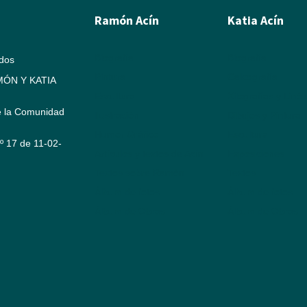
Ramón Acín
Katia Acín
Biografía
Biografía
ados
Pintura
Calcografía
ÓN Y KATIA
Escultura
Xilografías y Linó
e la Comunidad
Ilustración
Dibujos y Pintura
Humor Gráfico
Escultura
Nº 17 de 11-02-
Artículos y textos de Acín
Exposiciones
Textos sobre Ramón
Textos
Álbum de fotos
Álbum de fotos
Álbum de Obras
Álbum de Obras