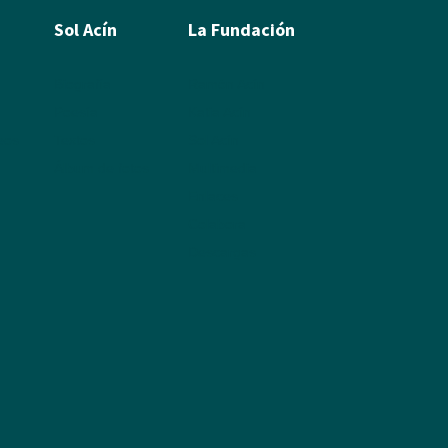
Sol Acín
La Fundación
Biografía
Ramón Acín
Poesía
Katia Acín
leos
Textos
Sol Acín
Álbum de fotos
Multimedia
Enlaces
Colabora
Descargas