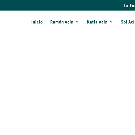
La Fu
Inicio
Ramón Acín
Katia Acín
Sol Ac
5