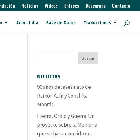
ndación
Noticias
Videos
Enlaces
Descargas
Contacto
ín
Acín al día
Base de Datos
Traducciones
NOTICIAS
90 años del asesinato de
Ramón Acín y Conchita
Monrás
Hierro, Ordio y Guerra. Un
proyecto sobre la Memoria
que se ha convertido en