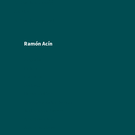
Política de cookies
Créditos
Política de privacidad
Ramón Acín
Biografía
Pintura
Escultura
Ilustración
Humor Gráfico
Artículos y textos de Acín
Textos sobre Ramón
Álbum de fotos
Álbum de Obras