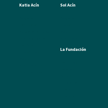
Katia Acín
Sol Acín
Biografía
Biografía
Calcografía
Poesía
Xilografías y Linóleos
Textos
Dibujos y Pintura
Álbum de fotos
Escultura
La Fundación
Exposiciones
Textos
Ramón Acín
Álbum de fotos
Katia Acín
Álbum de Obras
Sol Acín
Multimedia
Enlaces
Colabora
Descargas