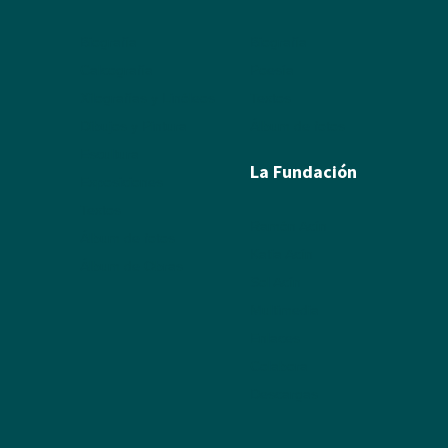
Biografía
Biografía
Calcografía
Poesía
Xilografías y Linóleos
Textos
Dibujos y Pintura
Álbum de fotos
Escultura
La Fundación
Exposiciones
Textos
Ramón Acín
Álbum de fotos
Katia Acín
Álbum de Obras
Sol Acín
Multimedia
Enlaces
Colabora
Descargas