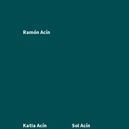
Créditos
Política de privacidad
Ramón Acín
Biografía
Pintura
Escultura
Ilustración
Humor Gráfico
Artículos y textos de Acín
Textos sobre Ramón
Álbum de fotos
Álbum de Obras
Katia Acín
Sol Acín