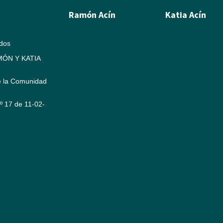
Ramón Acín
Katia Acín
Biografía
Biografía
ados
Pintura
Calcografía
ÓN Y KATIA
Escultura
Xilografías y Linó
e la Comunidad
Ilustración
Dibujos y Pintura
Humor Gráfico
Escultura
Nº 17 de 11-02-
Artículos y textos de Acín
Exposiciones
Textos sobre Ramón
Textos
Álbum de fotos
Álbum de fotos
Álbum de Obras
Álbum de Obras