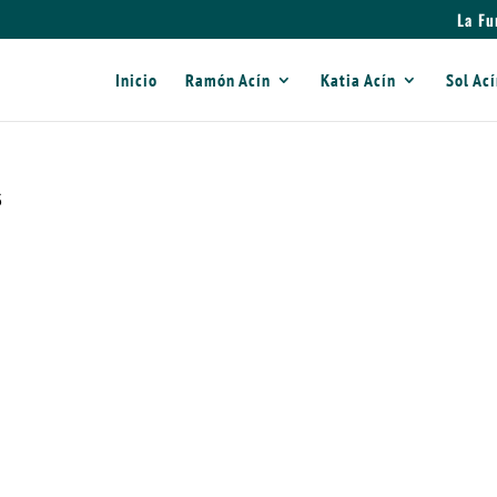
La Fu
Inicio
Ramón Acín
Katia Acín
Sol Ac
6