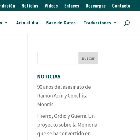
ndación
Noticias
Videos
Enlaces
Descargas
Contacto
ín
Acín al día
Base de Datos
Traducciones
NOTICIAS
90 años del asesinato de
Ramón Acín y Conchita
Monrás
Hierro, Ordio y Guerra. Un
proyecto sobre la Memoria
que se ha convertido en