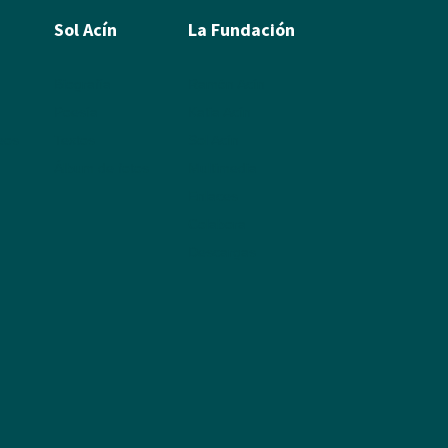
Sol Acín
La Fundación
Biografía
Ramón Acín
Poesía
Katia Acín
leos
Textos
Sol Acín
Álbum de fotos
Multimedia
Enlaces
Colabora
Descargas