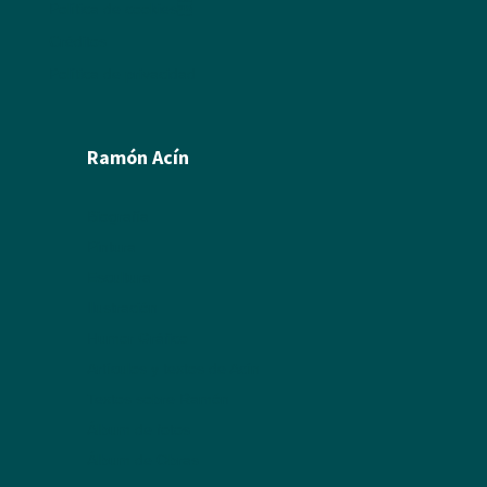
Política de cookies
Créditos
Política de privacidad
Ramón Acín
Biografía
Pintura
Escultura
Ilustración
Humor Gráfico
Artículos y textos de Acín
Textos sobre Ramón
Álbum de fotos
Álbum de Obras