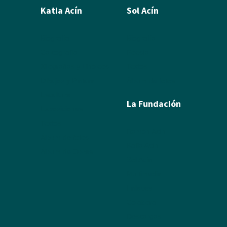
Katia Acín
Sol Acín
Biografía
Biografía
Calcografía
Poesía
Xilografías y Linóleos
Textos
Dibujos y Pintura
Álbum de fotos
Escultura
La Fundación
Exposiciones
Textos
Ramón Acín
Álbum de fotos
Katia Acín
Álbum de Obras
Sol Acín
Multimedia
Enlaces
Colabora
Descargas