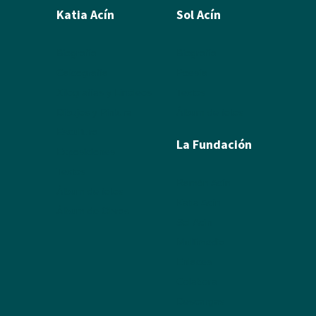
Katia Acín
Sol Acín
Biografía
Biografía
Calcografía
Poesía
Xilografías y Linóleos
Textos
Dibujos y Pintura
Álbum de fotos
Escultura
La Fundación
Exposiciones
Textos
Ramón Acín
Álbum de fotos
Katia Acín
Álbum de Obras
Sol Acín
Multimedia
Enlaces
Colabora
Descargas