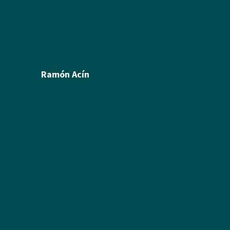
Política de cookies
Créditos
Política de privacidad
Ramón Acín
Biografía
Pintura
Escultura
Ilustración
Humor Gráfico
Artículos y textos de Acín
Textos sobre Ramón
Álbum de fotos
Álbum de Obras