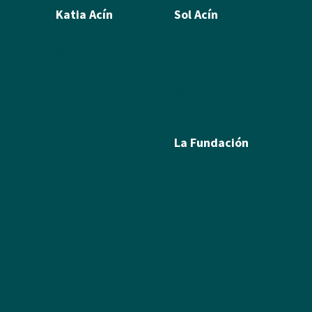
Katia Acín
Sol Acín
Biografía
Biografía
Calcografía
Poesía
Xilografías y Linóleos
Textos
Dibujos y Pintura
Álbum de fotos
Escultura
La Fundación
Exposiciones
Textos
Ramón Acín
Álbum de fotos
Katia Acín
Álbum de Obras
Sol Acín
Multimedia
Enlaces
Colabora
Descargas