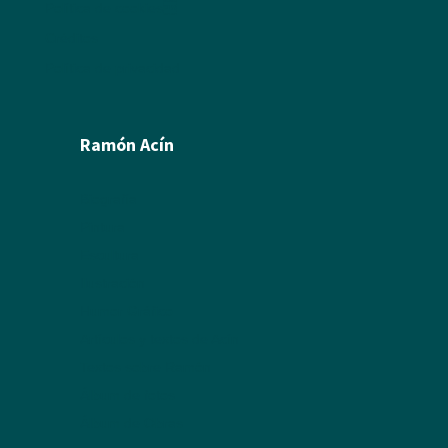
Política de cookies
Créditos
Política de privacidad
Ramón Acín
Biografía
Pintura
Escultura
Ilustración
Humor Gráfico
Artículos y textos de Acín
Textos sobre Ramón
Álbum de fotos
Álbum de Obras