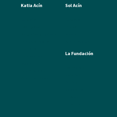
Katia Acín
Sol Acín
Biografía
Biografía
Calcografía
Poesía
Xilografías y Linóleos
Textos
Dibujos y Pintura
Álbum de fotos
Escultura
La Fundación
Exposiciones
Textos
Ramón Acín
Álbum de fotos
Katia Acín
Álbum de Obras
Sol Acín
Multimedia
Enlaces
Colabora
Descargas