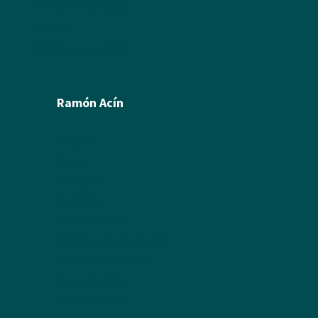
Política de cookies
Créditos
Política de privacidad
Ramón Acín
Biografía
Pintura
Escultura
Ilustración
Humor Gráfico
Artículos y textos de Acín
Textos sobre Ramón
Álbum de fotos
Álbum de Obras