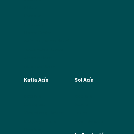
Pintura
Escultura
Ilustración
Humor Gráfico
Artículos y textos de Acín
Textos sobre Ramón
Álbum de fotos
Álbum de Obras
Katia Acín
Sol Acín
Biografía
Biografía
Calcografía
Poesía
Xilografías y Linóleos
Textos
Dibujos y Pintura
Álbum de fotos
Escultura