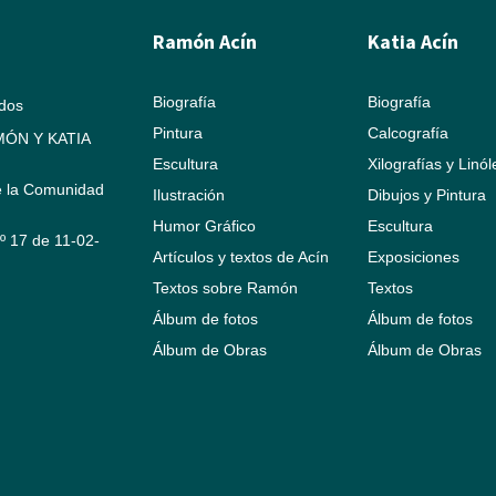
Ramón Acín
Katia Acín
Biografía
Biografía
ados
Pintura
Calcografía
ÓN Y KATIA
Escultura
Xilografías y Linó
e la Comunidad
Ilustración
Dibujos y Pintura
Humor Gráfico
Escultura
Nº 17 de 11-02-
Artículos y textos de Acín
Exposiciones
Textos sobre Ramón
Textos
Álbum de fotos
Álbum de fotos
Álbum de Obras
Álbum de Obras