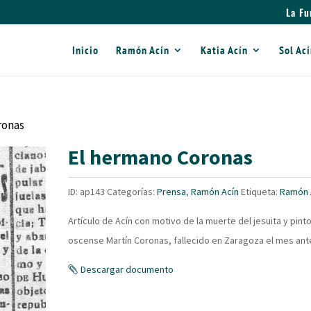
La Fu
Inicio
Ramón Acín
Katia Acín
Sol Ac
ronas
El hermano Coronas
ID:
ap143
Categorías:
Prensa
,
Ramón Acín
Etiqueta:
Ramón 
Artículo de Acín con motivo de la muerte del jesuita y pint
oscense Martín Coronas, fallecido en Zaragoza el mes ante
Descargar documento