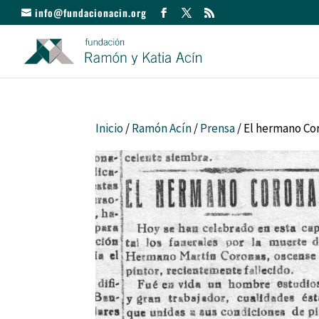
info@fundacionacin.org
Inicio
/
Ramón Acín
/
Prensa
/ El hermano Co