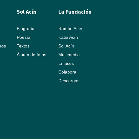
Sol Acín
La Fundación
Biografía
Ramón Acín
Poesía
Katia Acín
leos
Textos
Sol Acín
Álbum de fotos
Multimedia
Enlaces
Colabora
Descargas