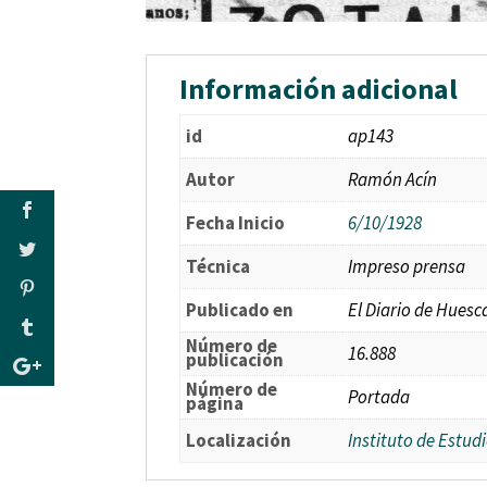
Información adicional
id
ap143
Autor
Ramón Acín
Fecha Inicio
6/10/1928
Técnica
Impreso prensa
Publicado en
El Diario de Huesc
Número de
16.888
publicación
Número de
Portada
página
Localización
Instituto de Estu