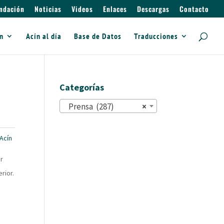
ndación
Noticias
Videos
Enlaces
Descargas
Contacto
ín
Acín al día
Base de Datos
Traducciones
Categorías
Prensa (287)
×
Acín
or
rior.