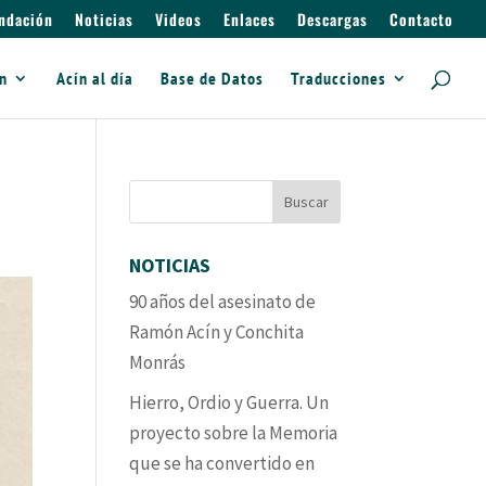
ndación
Noticias
Videos
Enlaces
Descargas
Contacto
ín
Acín al día
Base de Datos
Traducciones
NOTICIAS
90 años del asesinato de
Ramón Acín y Conchita
Monrás
Hierro, Ordio y Guerra. Un
proyecto sobre la Memoria
que se ha convertido en