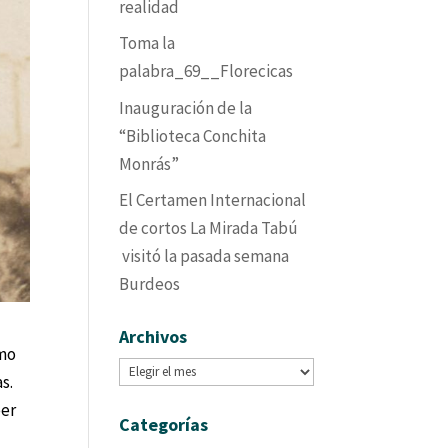
realidad
Toma la
palabra_69__Florecicas
Inauguración de la
“Biblioteca Conchita
Monrás”
El Certamen Internacional
de cortos La Mirada Tabú
visitó la pasada semana
Burdeos
Archivos
imo
Archivos
s.
eer
Categorías