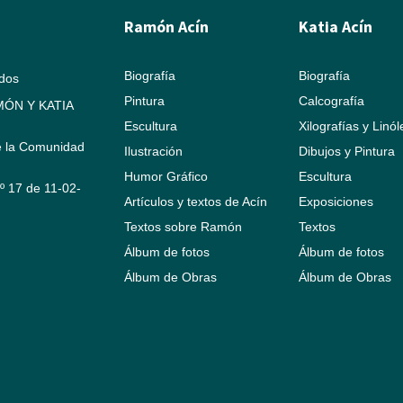
Ramón Acín
Katia Acín
Biografía
Biografía
ados
Pintura
Calcografía
ÓN Y KATIA
Escultura
Xilografías y Linó
e la Comunidad
Ilustración
Dibujos y Pintura
Humor Gráfico
Escultura
Nº 17 de 11-02-
Artículos y textos de Acín
Exposiciones
Textos sobre Ramón
Textos
Álbum de fotos
Álbum de fotos
Álbum de Obras
Álbum de Obras