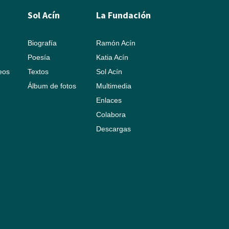
Sol Acín
La Fundación
Biografía
Ramón Acín
Poesía
Katia Acín
leos
Textos
Sol Acín
Álbum de fotos
Multimedia
Enlaces
Colabora
Descargas