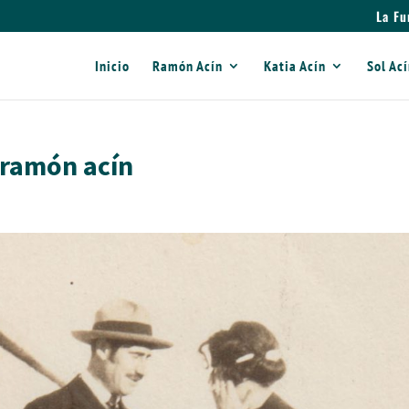
La Fu
Inicio
Ramón Acín
Katia Acín
Sol Ac
e ramón acín