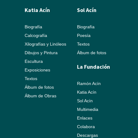
Katia Acín
Sol Acín
Biografía
Biografía
Calcografía
Poesía
Xilografías y Linóleos
Textos
Dibujos y Pintura
Álbum de fotos
Escultura
La Fundación
Exposiciones
Textos
Ramón Acín
Álbum de fotos
Katia Acín
Álbum de Obras
Sol Acín
Multimedia
Enlaces
Colabora
Descargas