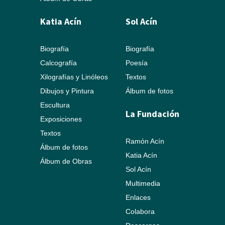
Katia Acín
Sol Acín
Biografía
Biografía
Calcografía
Poesía
Xilografías y Linóleos
Textos
Dibujos y Pintura
Álbum de fotos
Escultura
La Fundación
Exposiciones
Textos
Ramón Acín
Álbum de fotos
Katia Acín
Álbum de Obras
Sol Acín
Multimedia
Enlaces
Colabora