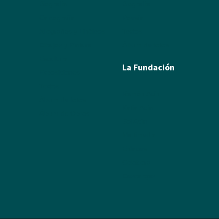
Biografía
Biografía
Calcografía
Poesía
Xilografías y Linóleos
Textos
Dibujos y Pintura
Álbum de fotos
Escultura
La Fundación
Exposiciones
Textos
Ramón Acín
Álbum de fotos
Katia Acín
Álbum de Obras
Sol Acín
Multimedia
Enlaces
Colabora
Descargas