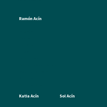
Política de privacidad
Ramón Acín
Biografía
Pintura
Escultura
Ilustración
Humor Gráfico
Artículos y textos de Acín
Textos sobre Ramón
Álbum de fotos
Álbum de Obras
Katia Acín
Sol Acín