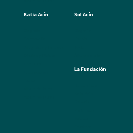
Álbum de Obras
Katia Acín
Sol Acín
Biografía
Biografía
Calcografía
Poesía
Xilografías y Linóleos
Textos
Dibujos y Pintura
Álbum de fotos
Escultura
La Fundación
Exposiciones
Textos
Ramón Acín
Álbum de fotos
Katia Acín
Álbum de Obras
Sol Acín
Multimedia
Enlaces
Colabora