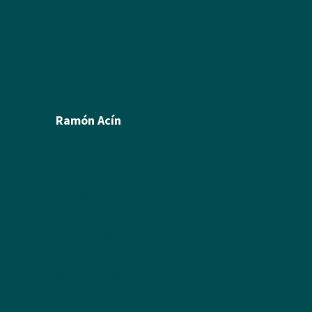
Aviso legal
Política de cookies
Créditos
Política de privacidad
Ramón Acín
Biografía
Pintura
Escultura
Ilustración
Humor Gráfico
Artículos y textos de Acín
Textos sobre Ramón
Álbum de fotos