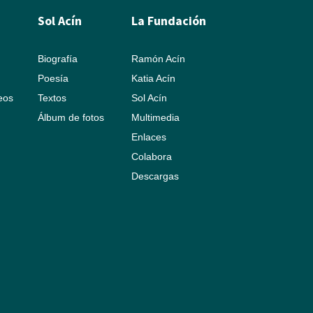
Sol Acín
La Fundación
Biografía
Ramón Acín
Poesía
Katia Acín
leos
Textos
Sol Acín
Álbum de fotos
Multimedia
Enlaces
Colabora
Descargas