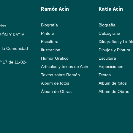
Ramón Acín
Katia Acín
Biografía
Biografía
ados
Pintura
Calcografía
ÓN Y KATIA
Escultura
Xilografías y Linó
e la Comunidad
Ilustración
Dibujos y Pintura
Humor Gráfico
Escultura
Nº 17 de 11-02-
Artículos y textos de Acín
Exposiciones
Textos sobre Ramón
Textos
Álbum de fotos
Álbum de fotos
Álbum de Obras
Álbum de Obras