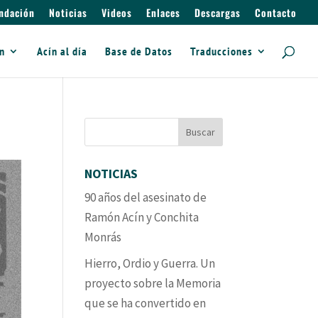
ndación
Noticias
Videos
Enlaces
Descargas
Contacto
ín
Acín al día
Base de Datos
Traducciones
NOTICIAS
90 años del asesinato de
Ramón Acín y Conchita
Monrás
Hierro, Ordio y Guerra. Un
proyecto sobre la Memoria
que se ha convertido en