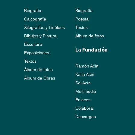
Biografía
Biografía
Calcografía
Poesía
Xilografías y Linóleos
Textos
Dibujos y Pintura
Álbum de fotos
Escultura
La Fundación
Exposiciones
Textos
Ramón Acín
Álbum de fotos
Katia Acín
Álbum de Obras
Sol Acín
Multimedia
Enlaces
Colabora
Descargas