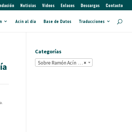
ndación
Noticias
Videos
Enlaces
Descargas
Contacto
ín
Acín al día
Base de Datos
Traducciones
Categorías
Sobre Ramón Acín (2.188)
×
ía
a.