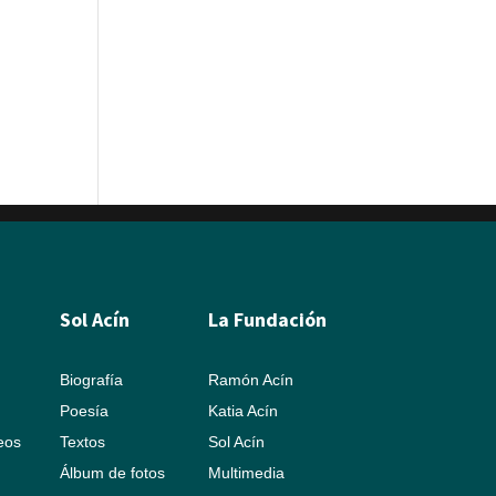
Sol Acín
La Fundación
Biografía
Ramón Acín
Poesía
Katia Acín
leos
Textos
Sol Acín
Álbum de fotos
Multimedia