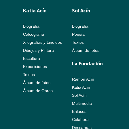
Katia Acín
Sol Acín
Biografía
Biografía
Calcografía
Poesía
Xilografías y Linóleos
Textos
Dibujos y Pintura
Álbum de fotos
Escultura
La Fundación
Exposiciones
Textos
Ramón Acín
Álbum de fotos
Katia Acín
Álbum de Obras
Sol Acín
Multimedia
Enlaces
Colabora
Descargas