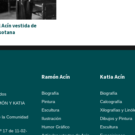
 Acín vestida de
sotana
Ramón Acín
Katia Acín
Biografía
Biografía
ados
Pintura
Calcografía
ÓN Y KATIA
Escultura
Xilografías y Linó
e la Comunidad
Ilustración
Dibujos y Pintura
Humor Gráfico
Escultura
Nº 17 de 11-02-