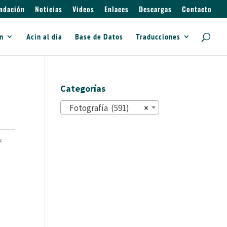
ndación
Noticias
Videos
Enlaces
Descargas
Contacto
ín
Acín al día
Base de Datos
Traducciones
Categorías
Fotografía (591)
×
: