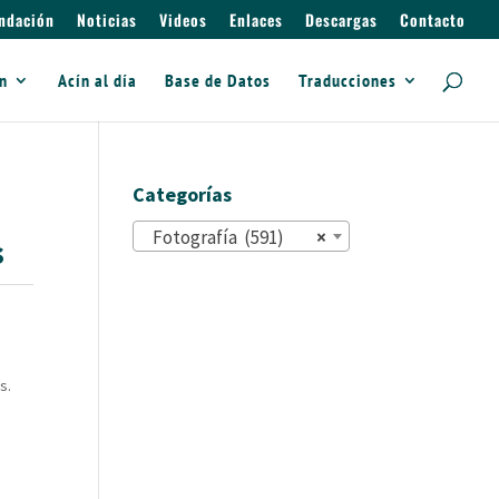
ndación
Noticias
Videos
Enlaces
Descargas
Contacto
ín
Acín al día
Base de Datos
Traducciones
Categorías
Fotografía (591)
×
s
s.
e