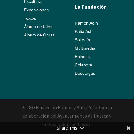
Escultura
La Fundación
Exposiciones
Textos
Ramón Acín
Álbum de fotos
Katia Acín
Álbum de Obras
Sol Acín
Multimedia
Enlaces
Colabora
Descargas
2018© Fundación Ramón y Katia Acín. Con la
colaboración del Ayuntamiento de Huesca y
la Diputación de Huesca.
Share This