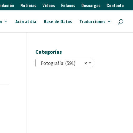
ndación
Noticias
Videos
Enlaces
Descargas
Contacto
ín
Acín al día
Base de Datos
Traducciones
Categorías
Fotografía (591)
×