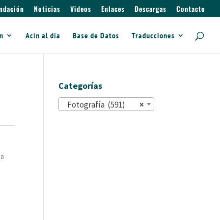
ndación
Noticias
Videos
Enlaces
Descargas
Contacto
ín
Acín al día
Base de Datos
Traducciones
Categorías
Fotografía (591)
×
ña