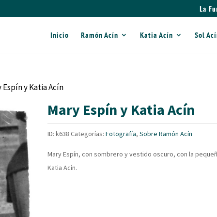
La Fu
Inicio
Ramón Acín
Katia Acín
Sol Ac
 Espín y Katia Acín
Mary Espín y Katia Acín
ID:
k638
Categorías:
Fotografía
,
Sobre Ramón Acín
Mary Espín, con sombrero y vestido oscuro, con la peque
Katia Acín.