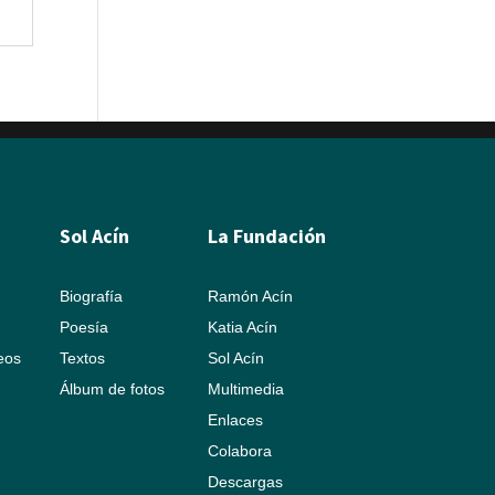
Sol Acín
La Fundación
Biografía
Ramón Acín
Poesía
Katia Acín
leos
Textos
Sol Acín
Álbum de fotos
Multimedia
Enlaces
Colabora
Descargas