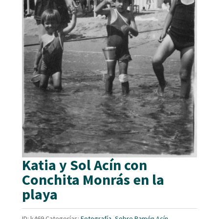
Katia y Sol Acín con
Conchita Monrás en la
playa
ID:
k469
Categorías:
Fotografía
,
Sobre Ramón Acín