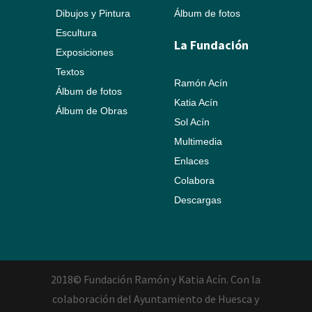
Dibujos y Pintura
Álbum de fotos
Escultura
La Fundación
Exposiciones
Textos
Ramón Acín
Álbum de fotos
Katia Acín
Álbum de Obras
Sol Acín
Multimedia
Enlaces
Colabora
Descargas
2018© Fundación Ramón y Katia Acín. Con la
colaboración del Ayuntamiento de Huesca y