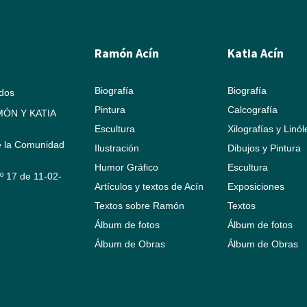
Ramón Acín
Katia Acín
Biografía
Biografía
ados
Pintura
Calcografía
ÓN Y KATIA
Escultura
Xilografías y Linó
e la Comunidad
Ilustración
Dibujos y Pintura
Humor Gráfico
Escultura
Nº 17 de 11-02-
Artículos y textos de Acín
Exposiciones
Textos sobre Ramón
Textos
Álbum de fotos
Álbum de fotos
Álbum de Obras
Álbum de Obras