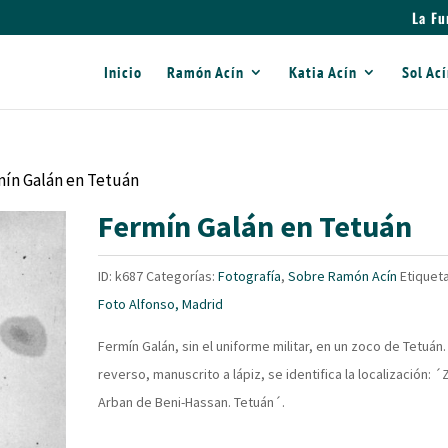
La Fu
Inicio
Ramón Acín
Katia Acín
Sol Ac
mín Galán en Tetuán
Fermín Galán en Tetuán
ID:
k687
Categorías:
Fotografía
,
Sobre Ramón Acín
Etiqueta
Foto Alfonso, Madrid
Fermín Galán, sin el uniforme militar, en un zoco de Tetuán.
reverso, manuscrito a lápiz, se identifica la localización: 
Arban de Beni-Hassan. Tetuán´.