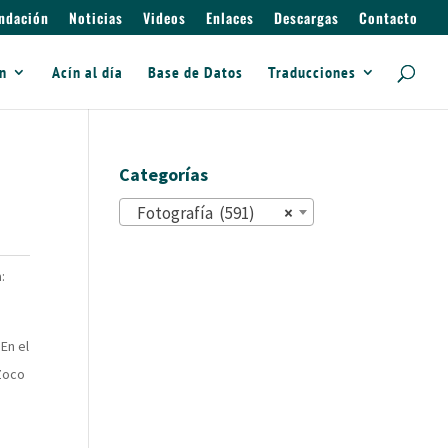
ndación
Noticias
Videos
Enlaces
Descargas
Contacto
ín
Acín al día
Base de Datos
Traducciones
Categorías
Fotografía (591)
×
:
 En el
´Zoco