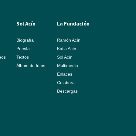
Sol Acín
La Fundación
Biografía
Ramón Acín
Poesía
Katia Acín
leos
Textos
Sol Acín
Álbum de fotos
Multimedia
Enlaces
Colabora
Descargas