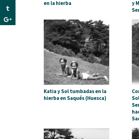
en la hierba
y 
Se
Katia y Sol tumbadas en la
Co
hierba en Saqués (Huesca)
So
Se
ha
Sa