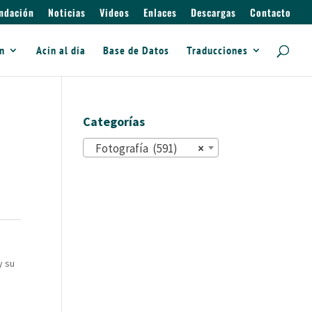
ndación
Noticias
Videos
Enlaces
Descargas
Contacto
ín
Acín al día
Base de Datos
Traducciones
Categorías
Fotografía (591)
×
n
y su