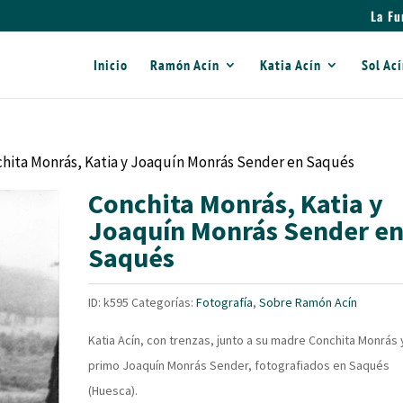
La Fu
Inicio
Ramón Acín
Katia Acín
Sol Ac
chita Monrás, Katia y Joaquín Monrás Sender en Saqués
Conchita Monrás, Katia y
Joaquín Monrás Sender e
Saqués
ID:
k595
Categorías:
Fotografía
,
Sobre Ramón Acín
Katia Acín, con trenzas, junto a su madre Conchita Monrás 
primo Joaquín Monrás Sender, fotografiados en Saqués
(Huesca).