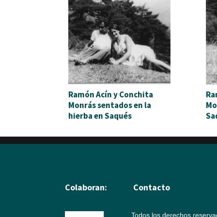
Ramón Acín y Conchita
Ra
Monrás sentados en la
Mo
hierba en Saqués
Sa
Colaboran:
Contacto
Todos los derechos reserv