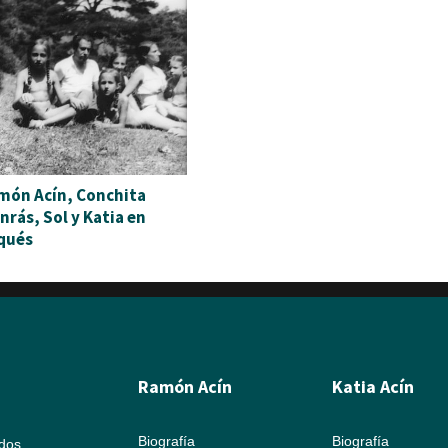
món Acín, Conchita
nrás, Sol y Katia en
qués
Ramón Acín
Katia Acín
Biografía
Biografía
ados