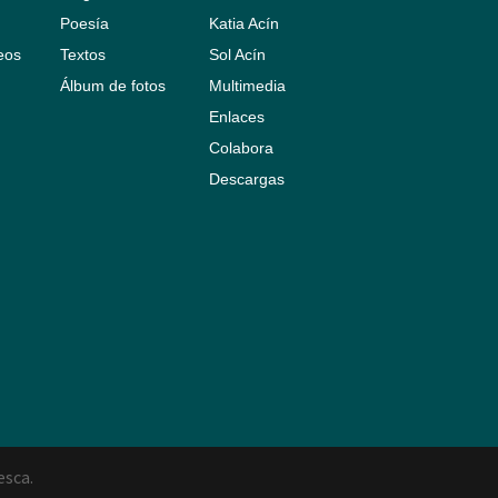
Poesía
Katia Acín
leos
Textos
Sol Acín
Álbum de fotos
Multimedia
Enlaces
Colabora
Descargas
esca.