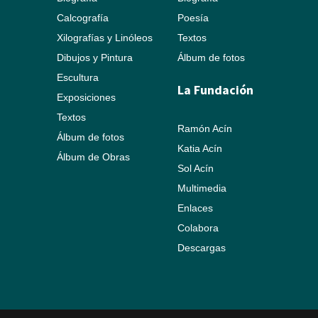
Calcografía
Poesía
Xilografías y Linóleos
Textos
Dibujos y Pintura
Álbum de fotos
Escultura
La Fundación
Exposiciones
Textos
Ramón Acín
Álbum de fotos
Katia Acín
Álbum de Obras
Sol Acín
Multimedia
Enlaces
Colabora
Descargas