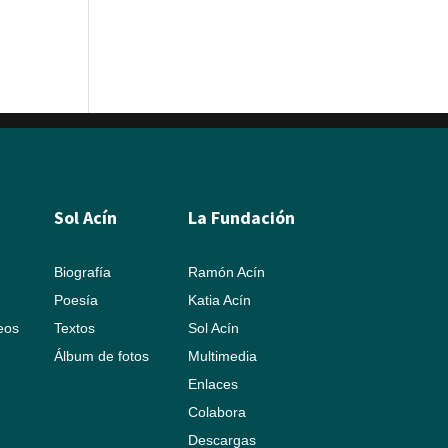
Sol Acín
La Fundación
Biografía
Ramón Acín
Poesía
Katia Acín
leos
Textos
Sol Acín
Álbum de fotos
Multimedia
Enlaces
Colabora
Descargas