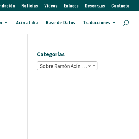
ndación
Noticias
Videos
Enlaces
Descargas
Contacto
ín
Acín al día
Base de Datos
Traducciones
Categorías
Sobre Ramón Acín (2.188)
×
.