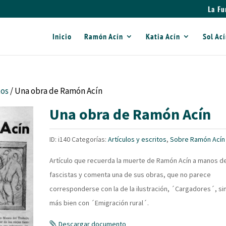
La Fu
Inicio
Ramón Acín
Katia Acín
Sol Ac
tos
/ Una obra de Ramón Acín
Una obra de Ramón Acín
ID:
i140
Categorías:
Artículos y escritos
,
Sobre Ramón Acín
Artículo que recuerda la muerte de Ramón Acín a manos de
fascistas y comenta una de sus obras, que no parece
corresponderse con la de la ilustración, ´Cargadores´, si
más bien con ´Emigración rural´.
Descargar documento