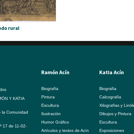
odo rural
Ramón Acín
Katia Acín
Biografía
Biografía
ados
Pintura
Calcografía
ÓN Y KATIA
Escultura
Xilografías y Linó
e la Comunidad
Ilustración
Dibujos y Pintura
Humor Gráfico
Escultura
Nº 17 de 11-02-
Artículos y textos de Acín
Exposiciones