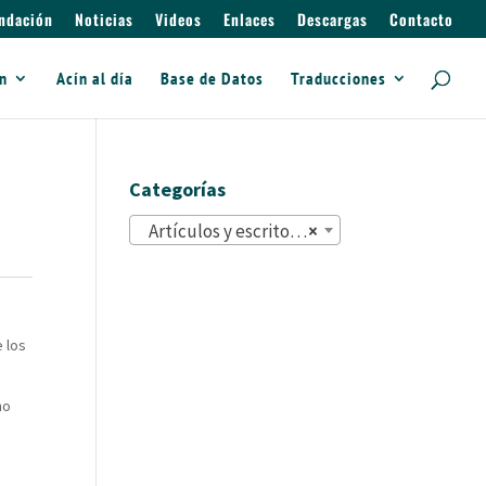
ndación
Noticias
Videos
Enlaces
Descargas
Contacto
ín
Acín al día
Base de Datos
Traducciones
Categorías
Artículos y escritos (822)
×
 los
no