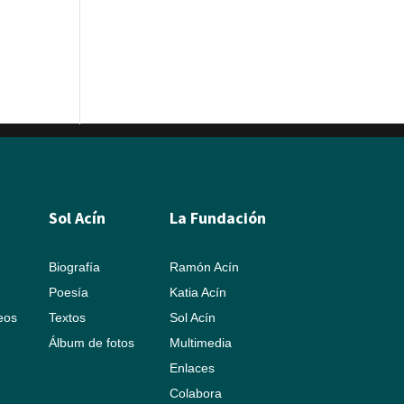
Sol Acín
La Fundación
Biografía
Ramón Acín
Poesía
Katia Acín
leos
Textos
Sol Acín
Álbum de fotos
Multimedia
Enlaces
Colabora