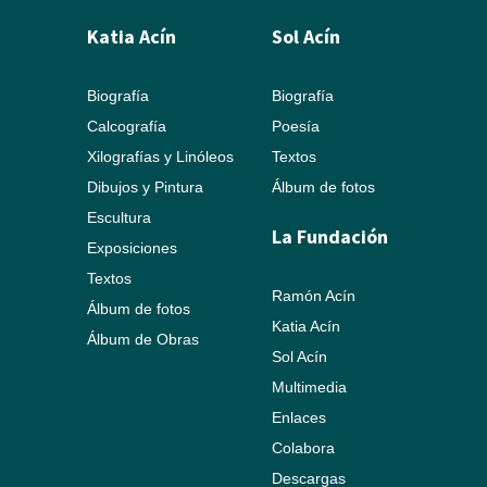
Katia Acín
Sol Acín
Biografía
Biografía
Calcografía
Poesía
Xilografías y Linóleos
Textos
Dibujos y Pintura
Álbum de fotos
Escultura
La Fundación
Exposiciones
Textos
Ramón Acín
Álbum de fotos
Katia Acín
Álbum de Obras
Sol Acín
Multimedia
Enlaces
Colabora
Descargas