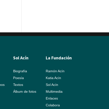
Sol Acín
La Fundación
Biografía
Ramón Acín
Poesía
Katia Acín
leos
Textos
Sol Acín
Álbum de fotos
Multimedia
Enlaces
Colabora