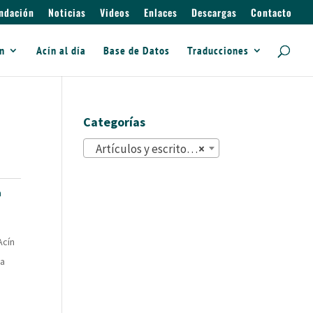
ndación
Noticias
Videos
Enlaces
Descargas
Contacto
ín
Acín al día
Base de Datos
Traducciones
Categorías
Artículos y escritos (822)
×
n
Acín
la