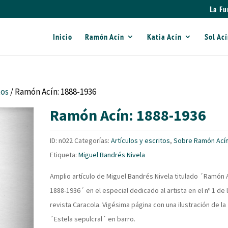
La Fu
Inicio
Ramón Acín
Katia Acín
Sol Ac
tos
/ Ramón Acín: 1888-1936
Ramón Acín: 1888-1936
ID:
n022
Categorías:
Artículos y escritos
,
Sobre Ramón Ací
Etiqueta:
Miguel Bandrés Nivela
Amplio artículo de Miguel Bandrés Nivela titulado ´Ramón 
1888-1936´ en el especial dedicado al artista en el nº 1 de 
revista Caracola. Vigésima página con una ilustración de la
´Estela sepulcral´ en barro.