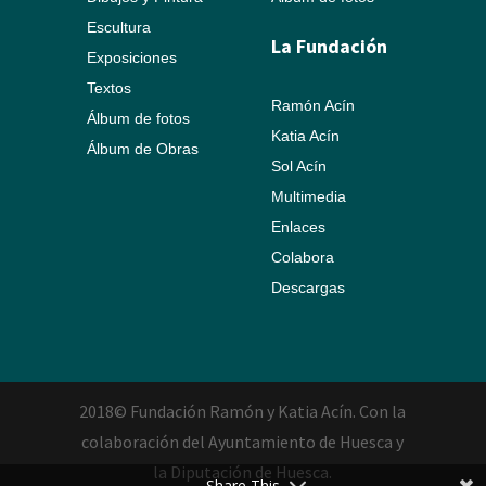
Escultura
La Fundación
Exposiciones
Textos
Ramón Acín
Álbum de fotos
Katia Acín
Álbum de Obras
Sol Acín
Multimedia
Enlaces
Colabora
Descargas
2018© Fundación Ramón y Katia Acín. Con la
colaboración del Ayuntamiento de Huesca y
la Diputación de Huesca.
Share This