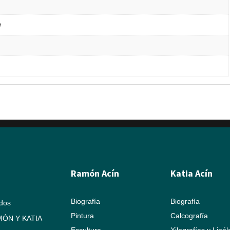
n
Ramón Acín
Katia Acín
Biografía
Biografía
ados
Pintura
Calcografía
ÓN Y KATIA
Escultura
Xilografías y Linó