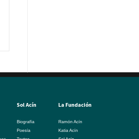
Sol Acín
La Fundación
Biografía
Ramón Acín
Poesía
Katia Acín
leos
Textos
Sol Acín