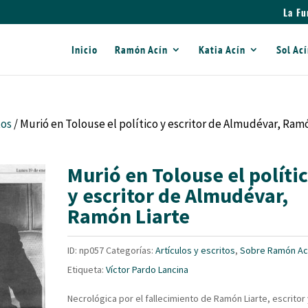
La Fu
Inicio
Ramón Acín
Katia Acín
Sol Ac
tos
/ Murió en Tolouse el político y escritor de Almudévar, Ram
Murió en Tolouse el políti
y escritor de Almudévar,
Ramón Liarte
ID:
np057
Categorías:
Artículos y escritos
,
Sobre Ramón Ac
Etiqueta:
Víctor Pardo Lancina
Necrológica por el fallecimiento de Ramón Liarte, escritor