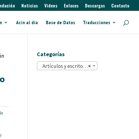
ndación
Noticias
Videos
Enlaces
Descargas
Contacto
ín
Acín al día
Base de Datos
Traducciones
Categorías
ón
Artículos y escritos (822)
×
co
ín
 y