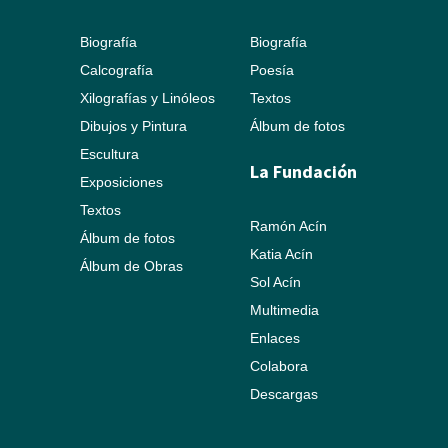
Biografía
Biografía
Calcografía
Poesía
Xilografías y Linóleos
Textos
Dibujos y Pintura
Álbum de fotos
Escultura
La Fundación
Exposiciones
Textos
Ramón Acín
Álbum de fotos
Katia Acín
Álbum de Obras
Sol Acín
Multimedia
Enlaces
Colabora
Descargas