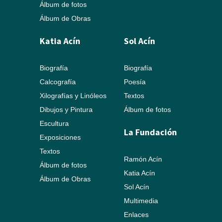
Álbum de fotos
Álbum de Obras
Katia Acín
Sol Acín
Biografía
Biografía
Calcografía
Poesía
Xilografías y Linóleos
Textos
Dibujos y Pintura
Álbum de fotos
Escultura
La Fundación
Exposiciones
Textos
Ramón Acín
Álbum de fotos
Katia Acín
Álbum de Obras
Sol Acín
Multimedia
Enlaces