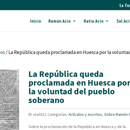
La Fu
Inicio
Ramón Acín
Katia Acín
Sol Ac
tos
/ La República queda proclamada en Huesca por la volunta
La República queda
proclamada en Huesca po
la voluntad del pueblo
soberano
ID:
iea0211
Categorías:
Artículos y escritos
,
Sobre Ramón A
Sobre la proclamación de la República en Huesca y de la