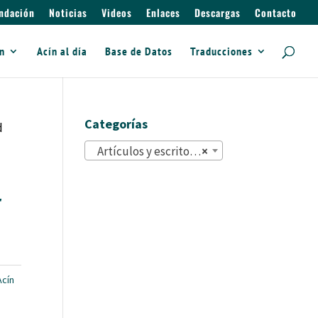
ndación
Noticias
Videos
Enlaces
Descargas
Contacto
ín
Acín al día
Base de Datos
Traducciones
Categorías
d
Artículos y escritos (822)
×
r
cín