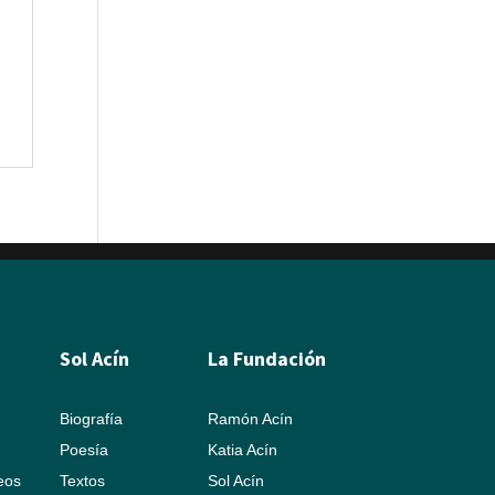
Sol Acín
La Fundación
Biografía
Ramón Acín
Poesía
Katia Acín
leos
Textos
Sol Acín