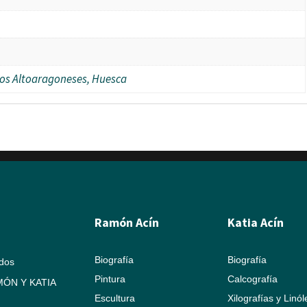
dios Altoaragoneses, Huesca
Ramón Acín
Katia Acín
Biografía
Biografía
ados
Pintura
Calcografía
ÓN Y KATIA
Escultura
Xilografías y Linó