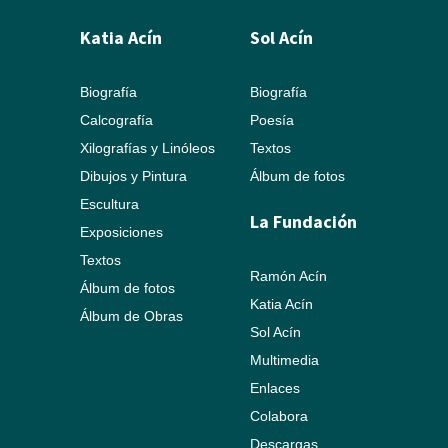
Katia Acín
Sol Acín
Biografía
Biografía
Calcografía
Poesía
Xilografías y Linóleos
Textos
Dibujos y Pintura
Álbum de fotos
Escultura
La Fundación
Exposiciones
Textos
Ramón Acín
Álbum de fotos
Katia Acín
Álbum de Obras
Sol Acín
Multimedia
Enlaces
Colabora
Descargas