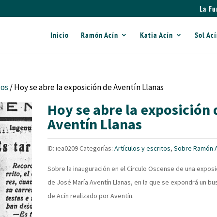
La Fu
Inicio
Ramón Acín
Katia Acín
Sol Ac
tos
/ Hoy se abre la exposición de Aventín Llanas
Hoy se abre la exposición 
Aventín Llanas
ID:
iea0209
Categorías:
Artículos y escritos
,
Sobre Ramón A
Sobre la inauguración en el Círculo Oscense de una exposi
de José María Aventín Llanas, en la que se expondrá un bu
de Acín realizado por Aventín.