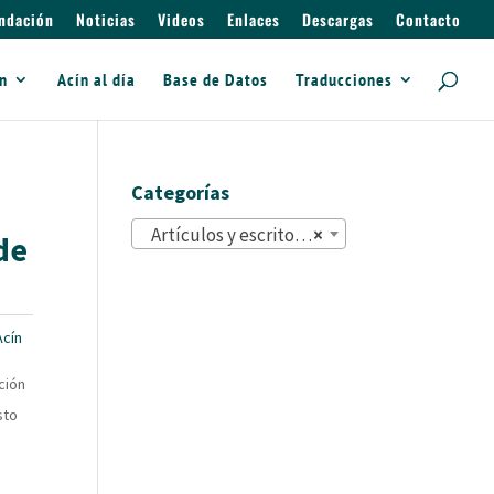
ndación
Noticias
Videos
Enlaces
Descargas
Contacto
ín
Acín al día
Base de Datos
Traducciones
Categorías
Artículos y escritos (822)
×
de
cín
ción
sto