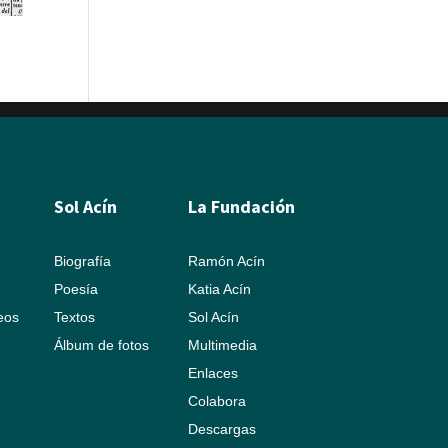
.
Sol Acín
La Fundación
Biografía
Ramón Acín
Poesía
Katia Acín
leos
Textos
Sol Acín
Álbum de fotos
Multimedia
Enlaces
Colabora
Descargas