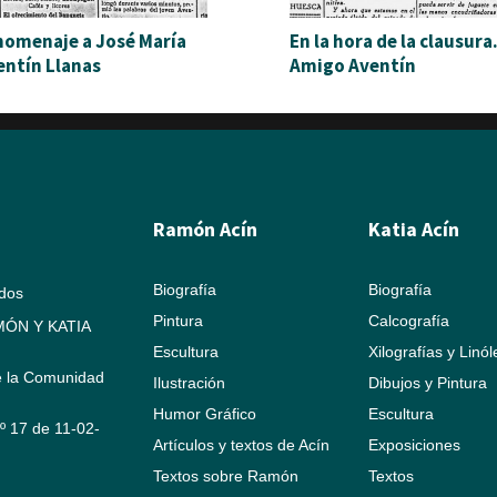
 homenaje a José María
En la hora de la clausura
entín Llanas
Amigo Aventín
Ramón Acín
Katia Acín
Biografía
Biografía
ados
Pintura
Calcografía
ÓN Y KATIA
Escultura
Xilografías y Linó
e la Comunidad
Ilustración
Dibujos y Pintura
Humor Gráfico
Escultura
Nº 17 de 11-02-
Artículos y textos de Acín
Exposiciones
Textos sobre Ramón
Textos