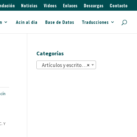
ndación
Noticias
Videos
Enlaces
Descargas
Contacto
ín
Acín al día
Base de Datos
Traducciones
Categorías
Artículos y escritos (822)
×
cín
. Y