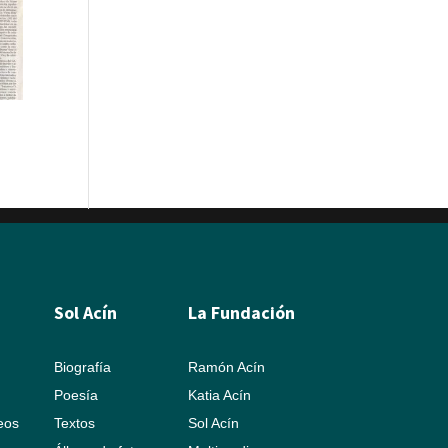
n
Sol Acín
La Fundación
Biografía
Ramón Acín
Poesía
Katia Acín
leos
Textos
Sol Acín