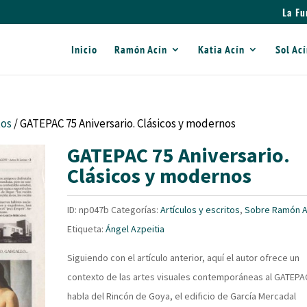
La Fu
Inicio
Ramón Acín
Katia Acín
Sol Ac
tos
/ GATEPAC 75 Aniversario. Clásicos y modernos
GATEPAC 75 Aniversario.
Clásicos y modernos
ID:
np047b
Categorías:
Artículos y escritos
,
Sobre Ramón A
Etiqueta:
Ángel Azpeitia
Siguiendo con el artículo anterior, aquí el autor ofrece un
contexto de las artes visuales contemporáneas al GATEPAC
habla del Rincón de Goya, el edificio de García Mercadal