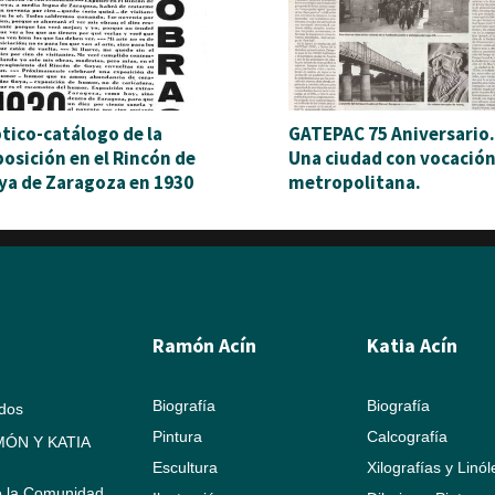
ptico-catálogo de la
GATEPAC 75 Aniversario.
posición en el Rincón de
Una ciudad con vocació
ya de Zaragoza en 1930
metropolitana.
Ramón Acín
Katia Acín
Biografía
Biografía
ados
Pintura
Calcografía
ÓN Y KATIA
Escultura
Xilografías y Linó
e la Comunidad