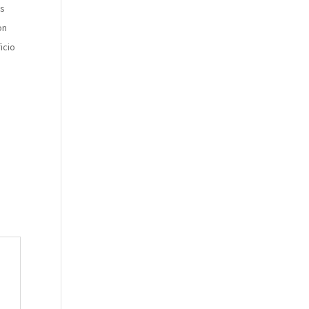
es
on
icio
s