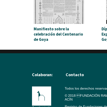
Manifiesto sobre la
Dí
celebración del Centenario
Ex
de Goya
Go
Colaboran:
Contacto
Todos los derechos reserv
© 2018 FUNDACIÓN RAM
ACÍN
Registro de Fundaciones d