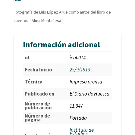
Fotografía de Luis López Allué como autor del libro de
cuentos ´Alma Montañesa´.
Información adicional
id
iea0014
Fecha Inicio
25/9/1913
Técnica
Impreso prensa
Publicado en
El Diario de Huesca
Número de
11.347
publicación
Número de
Portada
página
Instituto de
Estudios