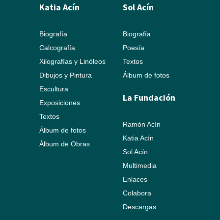
Katia Acín
Sol Acín
Biografía
Biografía
Calcografía
Poesía
Xilografías y Linóleos
Textos
Dibujos y Pintura
Álbum de fotos
Escultura
La Fundación
Exposiciones
Textos
Ramón Acín
Álbum de fotos
Katia Acín
Álbum de Obras
Sol Acín
Multimedia
Enlaces
Colabora
Descargas