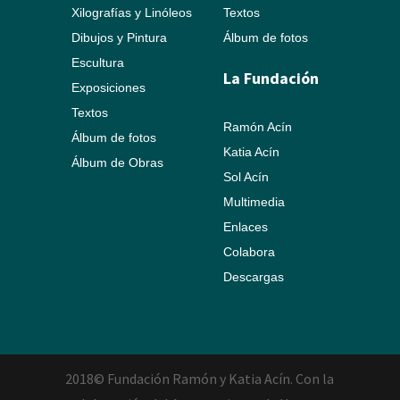
Xilografías y Linóleos
Textos
Dibujos y Pintura
Álbum de fotos
Escultura
La Fundación
Exposiciones
Textos
Ramón Acín
Álbum de fotos
Katia Acín
Álbum de Obras
Sol Acín
Multimedia
Enlaces
Colabora
Descargas
2018© Fundación Ramón y Katia Acín. Con la