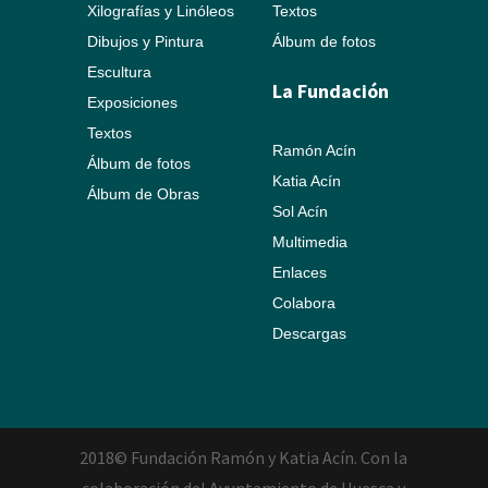
Xilografías y Linóleos
Textos
Dibujos y Pintura
Álbum de fotos
Escultura
La Fundación
Exposiciones
Textos
Ramón Acín
Álbum de fotos
Katia Acín
Álbum de Obras
Sol Acín
Multimedia
Enlaces
Colabora
Descargas
2018© Fundación Ramón y Katia Acín. Con la
colaboración del Ayuntamiento de Huesca y