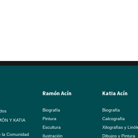
Ramón Acín
Katia Acín
Biografía
Biografía
ados
Pintura
Calcografía
ÓN Y KATIA
Escultura
Xilografías y Linó
e la Comunidad
Ilustración
Dibujos y Pintura