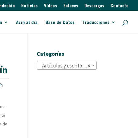
ndación
Noticias
Videos
Enlaces
Descargas
Contacto
ín
Acín al día
Base de Datos
Traducciones
Categorías
Artículos y escritos (822)
×
ín
ín
o a
rte
as de