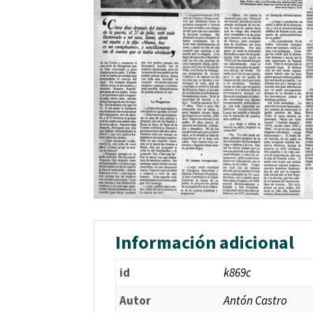
Información adicional
id
k869c
Autor
Antón Castro