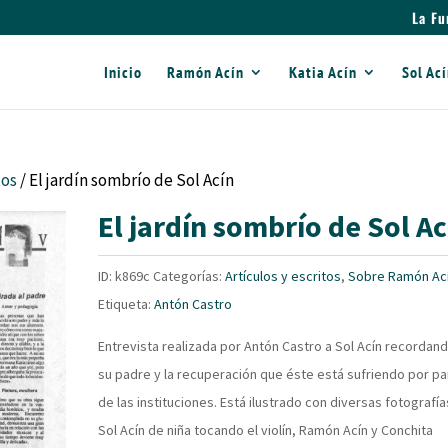
La Fu
Inicio
Ramón Acín
Katia Acín
Sol Ac
tos
/ El jardín sombrío de Sol Acín
El jardín sombrío de Sol Ac
ID:
k869c
Categorías:
Artículos y escritos
,
Sobre Ramón Ac
Etiqueta:
Antón Castro
Entrevista realizada por Antón Castro a Sol Acín recordand
su padre y la recuperación que éste está sufriendo por pa
de las instituciones. Está ilustrado con diversas fotografí
Sol Acín de niña tocando el violín, Ramón Acín y Conchita