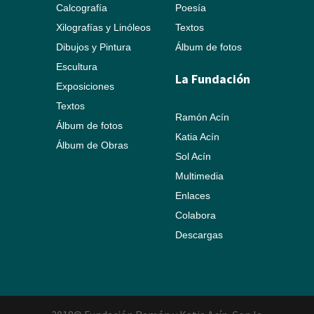
Calcografía
Poesía
Xilografías y Linóleos
Textos
Dibujos y Pintura
Álbum de fotos
Escultura
La Fundación
Exposiciones
Textos
Ramón Acín
Álbum de fotos
Katia Acín
Álbum de Obras
Sol Acín
Multimedia
Enlaces
Colabora
Descargas