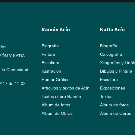
Ramón Acín
Katia Acín
Biografía
Biografía
ados
Pintura
Calcografía
ÓN Y KATIA
Escultura
Xilografías y Linó
e la Comunidad
Ilustración
Dibujos y Pintura
Humor Gráfico
Escultura
Nº 17 de 11-02-
Artículos y textos de Acín
Exposiciones
Textos sobre Ramón
Textos
Álbum de fotos
Álbum de fotos
Álbum de Obras
Álbum de Obras