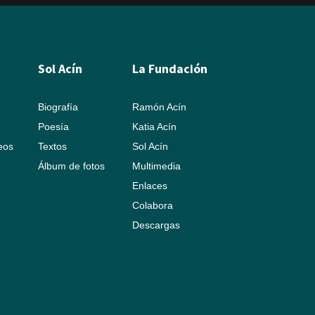
Sol Acín
La Fundación
Biografía
Ramón Acín
Poesía
Katia Acín
leos
Textos
Sol Acín
Álbum de fotos
Multimedia
Enlaces
Colabora
Descargas