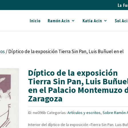
La Fu
Inicio
Ramón Acín
Katia Acín
Sol Ac
tos
/ Díptico de la exposición Tierra Sin Pan, Luis Buñuel en el
Díptico de la exposición
Tierra Sin Pan, Luis Buñue
en el Palacio Montemuzo 
Zaragoza
ID:
nw096b
Categorías:
Artículos y escritos
,
Sobre Ramón A
Interior del díptico de la exposición «Tierra Sin Pan. Luis Bu