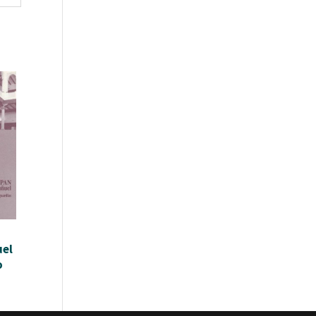
uel
o