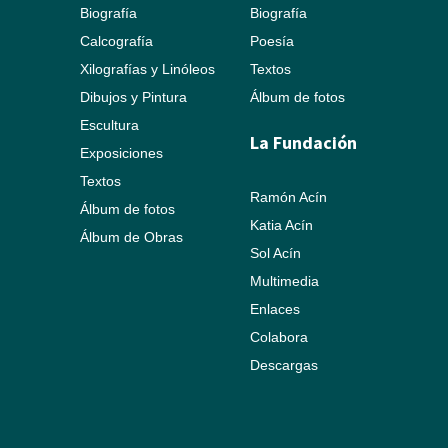
Biografía
Biografía
Calcografía
Poesía
Xilografías y Linóleos
Textos
Dibujos y Pintura
Álbum de fotos
Escultura
La Fundación
Exposiciones
Textos
Ramón Acín
Álbum de fotos
Katia Acín
Álbum de Obras
Sol Acín
Multimedia
Enlaces
Colabora
Descargas